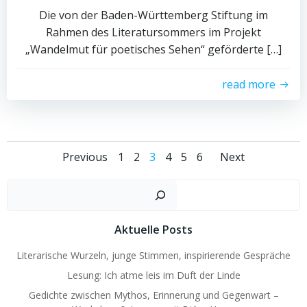
Die von der Baden-Württemberg Stiftung im
Rahmen des Literatursommers im Projekt
„Wandelmut für poetisches Sehen“ geförderte […]
read more
Posts
Posts
Posts
Page
Page
Page
Page
Page
Page
Previous
1
2
3
4
5
6
Next
navigation
navigation
naviga
Such
Aktuelle Posts
Literarische Wurzeln, junge Stimmen, inspirierende Gespräche
Lesung: Ich atme leis im Duft der Linde
Gedichte zwischen Mythos, Erinnerung und Gegenwart –