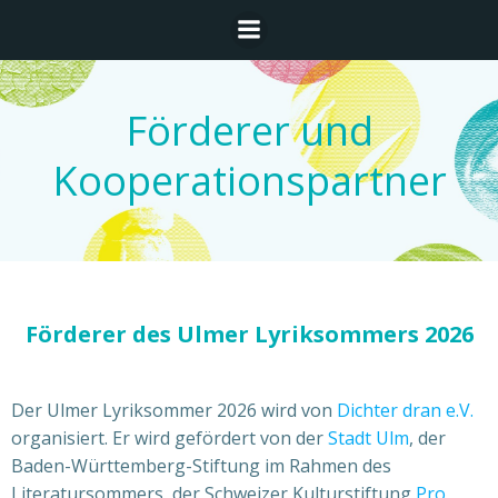
Zum
Inhalt
springen
Förderer und
Kooperationspartner
Förderer des Ulmer Lyriksommers 2026
Der Ulmer Lyriksommer 2026 wird von
Dichter dran e.V.
organisiert. Er wird gefördert von der
Stadt Ulm
, der
Baden-Württemberg-Stiftung im Rahmen des
Literatursommers, der Schweizer Kulturstiftung
Pro