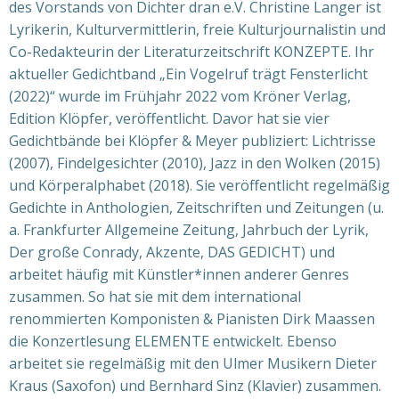
des Vorstands von Dichter dran e.V. Christine Langer ist
Lyrikerin, Kulturvermittlerin, freie Kulturjournalistin und
Co-Redakteurin der Literaturzeitschrift KONZEPTE. Ihr
aktueller Gedichtband „Ein Vogelruf trägt Fensterlicht
(2022)“ wurde im Frühjahr 2022 vom Kröner Verlag,
Edition Klöpfer, veröffentlicht. Davor hat sie vier
Gedichtbände bei Klöpfer & Meyer publiziert: Lichtrisse
(2007), Findelgesichter (2010), Jazz in den Wolken (2015)
und Körperalphabet (2018). Sie veröffentlicht regelmäßig
Gedichte in An­tho­logien, Zeitschriften und Zeitungen (u.
a. Frankfurter Allgemeine Zeitung, Jahrbuch der Lyrik,
Der große Conrady, Akzente, DAS GEDICHT) und
arbeitet häufig mit Künstler*innen anderer Genres
zusammen. So hat sie mit dem international
renommierten Komponisten & Pianisten Dirk Maassen
die Konzertlesung ELEMENTE entwickelt. Ebenso
arbeitet sie regelmäßig mit den Ulmer Musikern Dieter
Kraus (Saxofon) und Bernhard Sinz (Klavier) zusammen.