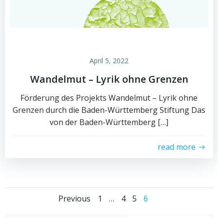
April 5, 2022
Wandelmut – Lyrik ohne Grenzen
Förderung des Projekts Wandelmut – Lyrik ohne
Grenzen durch die Baden-Württemberg Stiftung Das
von der Baden-Württemberg […]
read more
Posts
Posts
Page
Page
Page
Page
Previous
1
…
4
5
6