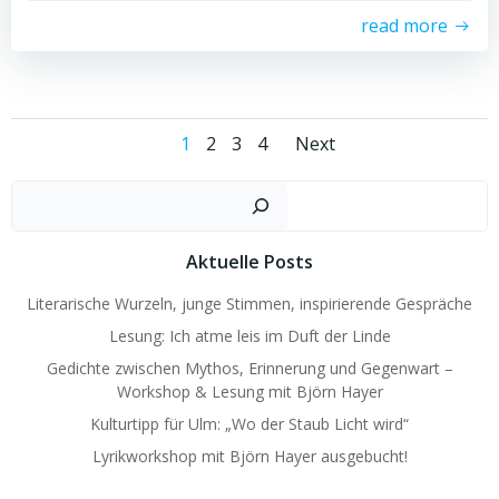
read more
Posts
Posts
Page
Page
Page
Page
1
2
3
4
Next
navigation
navigatio
Such
Aktuelle Posts
Literarische Wurzeln, junge Stimmen, inspirierende Gespräche
Lesung: Ich atme leis im Duft der Linde
Gedichte zwischen Mythos, Erinnerung und Gegenwart –
Workshop & Lesung mit Björn Hayer
Kulturtipp für Ulm: „Wo der Staub Licht wird“
Lyrikworkshop mit Björn Hayer ausgebucht!