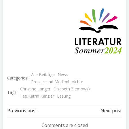
Alle Beiträge
News
Categories:
Presse- und Medienberichte
Christine Langer
Elisabeth Ziemowski
Tags:
Fee Katrin Kanzler
Lesung
Post
Post
Previous post
Next post
navigation
navigation
Comments are closed