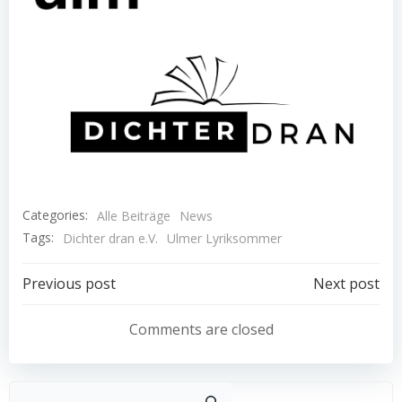
Categories:
Alle Beiträge
News
Tags:
Dichter dran e.V.
Ulmer Lyriksommer
Post
Post
Previous post
Next post
navigation
navigation
Comments are closed
Such