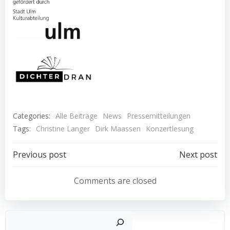
Categories:
Alle Beiträge
News
Pressemitteilungen
Tags:
Christine Langer
Dirk Maassen
Konzertlesung
Post
Post
Previous post
Next post
navigation
navigation
Comments are closed
Such