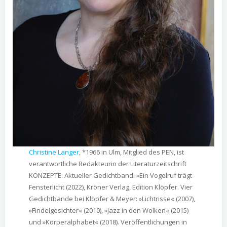
Christine Langer
, *1966 in Ulm, Mitglied des PEN, ist
verantwortliche Redakteurin der Literaturzeitschrift
KONZEPTE. Aktueller Gedichtband: »Ein Vogelruf trägt
Fensterlicht (2022), Kröner Verlag, Edition Klöpfer. Vier
Gedichtbände bei Klöpfer & Meyer: »Lichtrisse« (2007),
»Findelgesichter« (2010), »Jazz in den Wolken« (2015)
und »Körperalphabet« (2018). Veröffentlichungen in