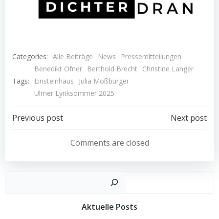
Categories:
Alle Beiträge
News
Pressemitteilungen
Benedikt Ofner
Berthold Brecht
Christine Langer
Tags:
Einsteinhaus
Julia Moßburger
Ulmer Lyriksommer 2025
Post
Post
Previous post
Next post
navigation
navigation
Comments are closed
Such
Aktuelle Posts