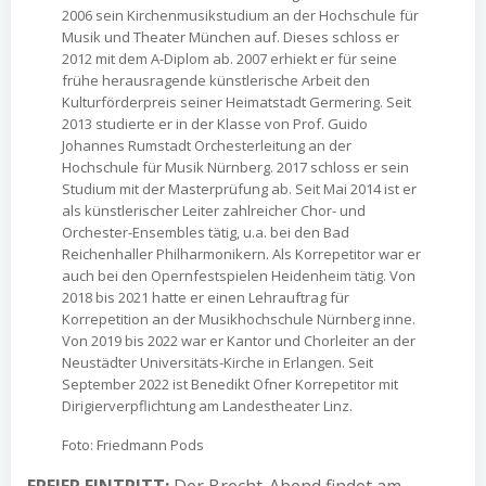
2006 sein Kirchenmusikstudium an der Hochschule für
Musik und Theater München auf. Dieses schloss er
2012 mit dem A-Diplom ab. 2007 erhiekt er für seine
frühe herausragende künstlerische Arbeit den
Kulturförderpreis seiner Heimatstadt Germering. Seit
2013 studierte er in der Klasse von Prof. Guido
Johannes Rumstadt Orchesterleitung an der
Hochschule für Musik Nürnberg. 2017 schloss er sein
Studium mit der Masterprüfung ab. Seit Mai 2014 ist er
als künstlerischer Leiter zahlreicher Chor- und
Orchester-Ensembles tätig, u.a. bei den Bad
Reichenhaller Philharmonikern. Als Korrepetitor war er
auch bei den Opernfestspielen Heidenheim tätig. Von
2018 bis 2021 hatte er einen Lehrauftrag für
Korrepetition an der Musikhochschule Nürnberg inne.
Von 2019 bis 2022 war er Kantor und Chorleiter an der
Neustädter Universitäts-Kirche in Erlangen. Seit
September 2022 ist Benedikt Ofner Korrepetitor mit
Dirigierverpflichtung am Landestheater Linz.
Foto: Friedmann Pods
FREIER EINTRITT:
Der Brecht-Abend findet am