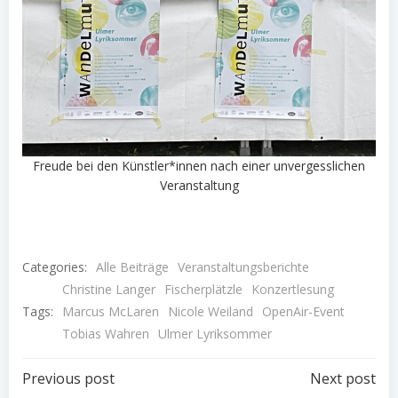
Freude bei den Künstler*innen nach einer unvergesslichen
Veranstaltung
Categories:
Alle Beiträge
Veranstaltungsberichte
Christine Langer
Fischerplätzle
Konzertlesung
Tags:
Marcus McLaren
Nicole Weiland
OpenAir-Event
Tobias Wahren
Ulmer Lyriksommer
Post
Post
Previous post
Next post