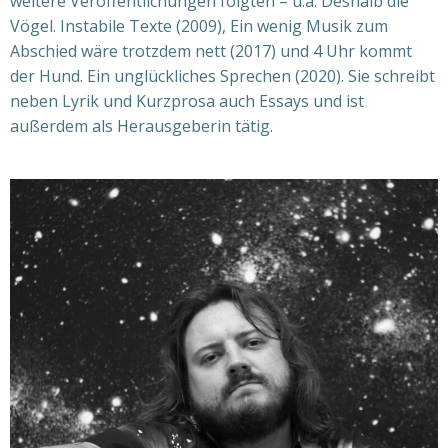
weitere Veröffentlichungen folgten – u.a. Deshalb die
Vögel. Instabile Texte (2009), Ein wenig Musik zum
Abschied wäre trotzdem nett (2017) und 4 Uhr kommt
der Hund. Ein unglückliches Sprechen (2020). Sie schreibt
neben Lyrik und Kurzprosa auch Essays und ist
außerdem als Herausgeberin tätig.